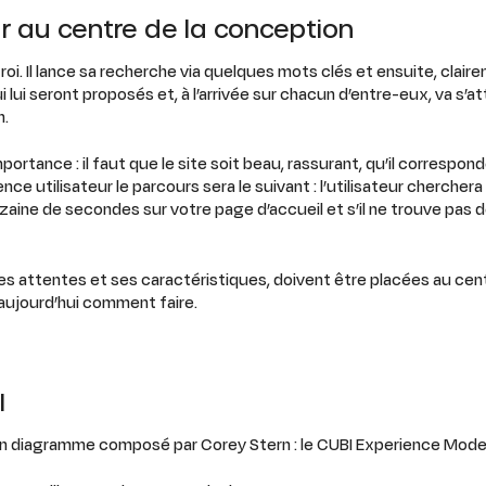
eur au centre de la conception
t roi. Il lance sa recherche via quelques mots clés et ensuite, claireme
i lui seront proposés et, à l’arrivée sur chacun d’entre-eux, va s’
n.
portance : il faut que le site soit beau, rassurant, qu’il correspo
ce utilisateur le parcours sera le suivant : l’utilisateur chercher
aine de secondes sur votre page d’accueil et s’il ne trouve pas de 
, ses attentes et ses caractéristiques, doivent être placées au c
aujourd’hui comment faire.
I
 d’un diagramme composé par Corey Stern : le CUBI Experience Mode