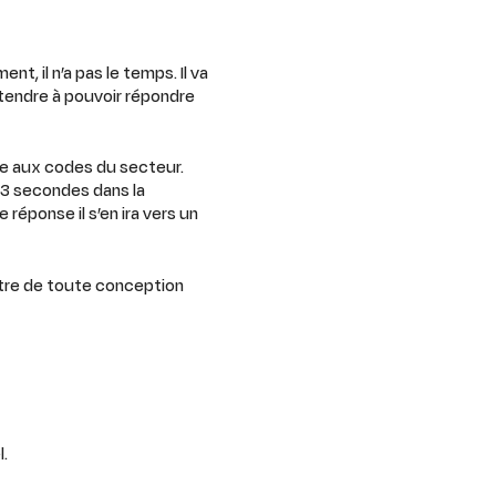
nt, il n’a pas le temps. Il va
attendre à pouvoir répondre
nde aux codes du secteur.
a 3 secondes dans la
réponse il s’en ira vers un
entre de toute conception
l.