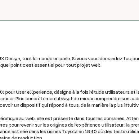
u UX Design, tout le monde en parle. Si vous vous demandez toujou
 quel point c’est essentiel pour tout projet web.
UX pour User eXperience, désigne à la fois l’étude utilisateurs et l
oposer. Plus concrètement il s’agit de mieux comprendre son aud
cevoir un dispositif qui répond à tous, de la manière la plus intuiti
pécifique au web, elle est présente dans tous les domaines. Atten
res pour revenir sur les origines de l’expérience utilisateur : la p
ortance est née dans les usines Toyota en 1940 où des tests utili
chaîne de production.