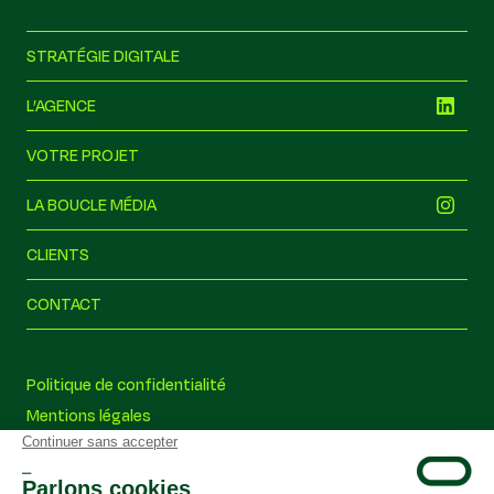
STRATÉGIE DIGITALE
L’AGENCE
VOTRE PROJET
LA BOUCLE MÉDIA
CLIENTS
CONTACT
la boucle
Politique de confidentialité
Hors ligne
Mentions légales
On est hors ligne pour le moment
Nos conseils
Écrivez-nous quand même et nous vous répondrons à notre
retour.
Le réseau