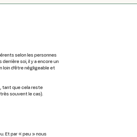
férents selon les personnes
derrière soi, il y a encore un
 loin d’être négligeable et
 tant que cela reste
très souvent le cas).
eu. Et par « peu » nous