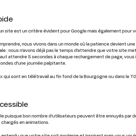
pide
 site est un critère évident pour Google mais également pour vo
mprendre, nous vivons dans un monde où la patience devient une v
ale : nous n’avons déjà pas le temps d’attendre que votre site me
il faut attendre 5 secondes à chaque rechargement de page, vous
ondes d’une journée palpitante.
x qui sont en télétravail au fin fond de la Bourgogne ou dans le TG
ccessible
eable puisque bon nombre d’utilisateurs peuvent être ennuyés par 
 chargés en animations.
 entendu que votre site soit moderne et inspirant mais vous voul