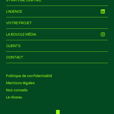
L’AGENCE
VOTRE PROJET
LA BOUCLE MÉDIA
CLIENTS
CONTACT
la boucle
Politique de confidentialité
Hors ligne
Mentions légales
On est hors ligne pour le moment
Nos conseils
Écrivez-nous quand même et nous vous répondrons à notre
retour.
Le réseau
Disponible du lundi au vendredi : 9h–19h