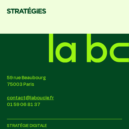
59 rue Beaubourg
75003 Paris
contact@laboucle.fr
01 59 06 81 37
STRATÉGIE DIGITALE