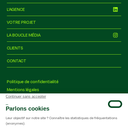
L’AGENCE
VOTRE PROJET
LA BOUCLE MÉDIA
CLIENTS
CONTACT
la boucle
Politique de confidentialité
Hors ligne
Mentions légales
On est hors ligne pour le moment
Nos conseils
Écrivez-nous quand même et nous vous répondrons à notre
Le réseau
retour.
Disponible du lundi au vendredi : 9h–19h