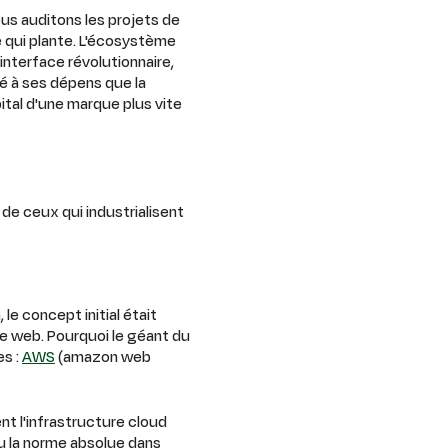
us auditons les projets de
 qui plante. L'écosystème
 interface révolutionnaire,
ié à ses dépens que la
ital d'une marque plus vite
 de ceux qui industrialisent
e concept initial était
 le web. Pourquoi le géant du
es :
AWS
(amazon web
nt l'infrastructure cloud
enu la norme absolue dans