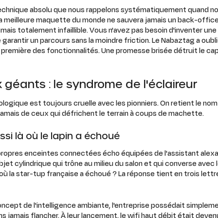
e technique absolu que nous rappelons systématiquement quand no
La meilleure maquette du monde ne sauvera jamais un back-office
 mais totalement infaillible. Vous n'avez pas besoin d'inventer une
garantir un parcours sans la moindre friction. Le Nabaztag a oubl
te première des fonctionnalités. Une promesse brisée détruit le cap
x géants : le syndrome de l'éclaireur
ologique est toujours cruelle avec les pionniers. On retient le nom
amais de ceux qui défrichent le terrain à coups de machette.
ssi là où le lapin a échoué
opres enceintes connectées écho équipées de l'assistant alexa, l
bjet cylindrique qui trône au milieu du salon et qui converse avec
où la star-tup française a échoué ? La réponse tient en trois lettr
ncept de l'intelligence ambiante, l'entreprise possédait simpleme
ns jamais flancher. À leur lancement, le wifi haut débit était dev