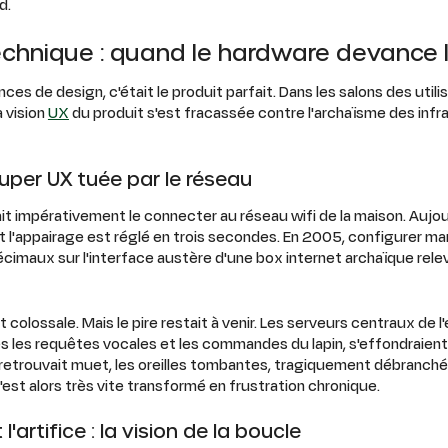
d.
hnique : quand le hardware devance l'
nces de design, c'était le produit parfait. Dans les salons des utili
a vision
UX
du produit s'est fracassée contre l'archaïsme des inf
uper UX tuée par le réseau
 fallait impérativement le connecter au réseau wifi de la maison. Auj
et l'appairage est réglé en trois secondes. En 2005, configurer 
imaux sur l'interface austère d'une box internet archaïque releva
ait colossale. Mais le pire restait à venir. Les serveurs centraux de l'
s les requêtes vocales et les commandes du lapin, s'effondraient
se retrouvait muet, les oreilles tombantes, tragiquement débranché
st alors très vite transformé en frustration chronique.
artifice : la vision de la boucle