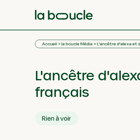
Accueil
la boucle Média
L'ancêtre d'alexa et s
L'ancêtre d'alexa
français
Rien à voir