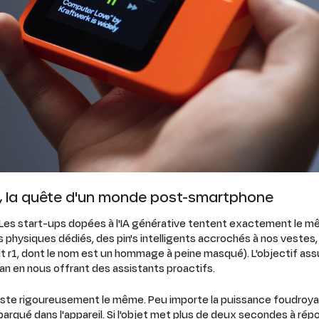
pin, la quête d'un monde post-smartphone
Les start-ups dopées à l'IA générative tentent exactement le mê
physiques dédiés, des pin's intelligents accrochés à nos vestes, 
it r1, dont le nom est un hommage à peine masqué). L'objectif as
an en nous offrant des assistants proactifs.
reste rigoureusement le même. Peu importe la puissance foudroy
embarqué dans l'appareil. Si l'objet met plus de deux secondes à ré