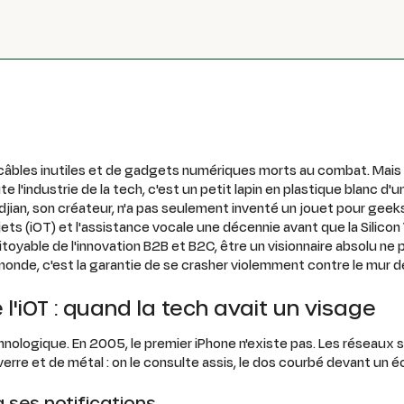
e câbles inutiles et de gadgets numériques morts au combat. Mais s'
e l'industrie de la tech, c'est un petit lapin en plastique blanc d
djian, son créateur, n'a pas seulement inventé un jouet pour geeks 
jets (iOT) et l'assistance vocale une décennie avant que la Silicon
oyable de l'innovation B2B et B2C, être un visionnaire absolu ne p
 monde, c'est la garantie de se crasher violemment contre le mur de
l'iOT : quand la tech avait un visage
ologique. En 2005, le premier iPhone n'existe pas. Les réseaux s
verre et de métal : on le consulte assis, le dos courbé devant un éc
à ses notifications