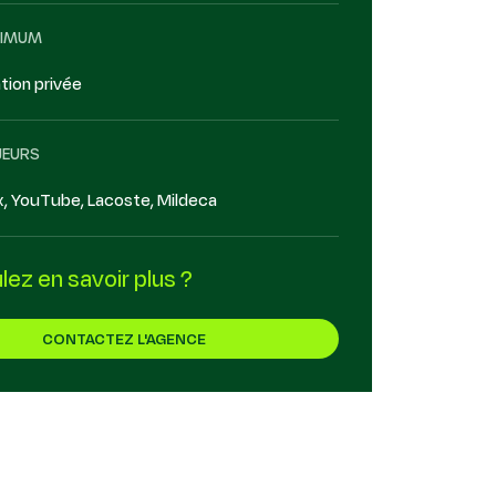
NIMUM
tion privée
JEURS
, YouTube, Lacoste, Mildeca
ez en savoir plus ?
CONTACTEZ L'AGENCE