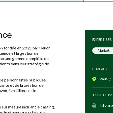
nce
EXPERTISES
n fondée en 2021 par Marion
Marketin
fluence et la gestion de
ropose une gamme complète de
lents dans leur stratégie de
BUREAUX
Paris
e personnalités publiques,
santé et de la création de
s, Eve Gilles, Leslie
TAILLE DE L’
Informa
 sur mesure incluant le casting,
fin de répondre aux besoins