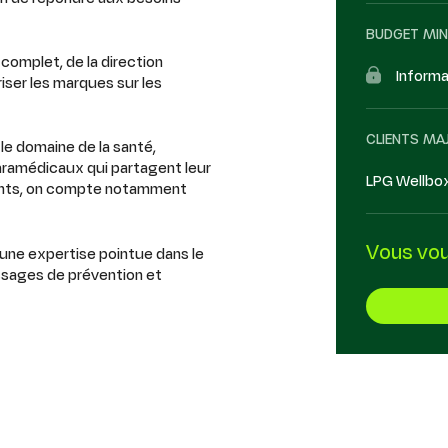
BUDGET MI
omplet, de la direction
Informa
riser les marques sur les
CLIENTS MA
le domaine de la santé,
ramédicaux qui partagent leur
LPG Wellbox
alents, on compte notamment
Vous voul
une expertise pointue dans le
essages de prévention et